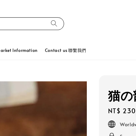
ket Information
Contact us 聯繫我們
猫の部
Regular
NT$ 230
price
Worldw