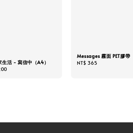
Messages 霧面 PET膠帶
生活 - 寫信中（A4）
Regular
NT$ 365
r
200
price