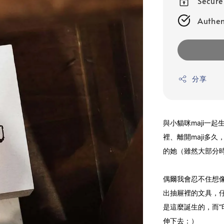
Secur
Authen
分享
與小貓咪maji一
裡、離開maji多
的她（雖然大部分
偶爾我會忍不住想
出抽屜裡的文具，
是這麼誕生的，而“
伸下去：）