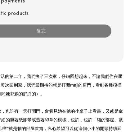
e payments
tic products
售完
起生活的第二年，我們換了三次家，仔細回想起來，不論我們住在哪
久，每次回到家，我們最期待的就是打開maji的房門，看到各種模樣
時間她都躺的胖胖的）。
像，也許有一天打開門，會看見她在她的小桌子上看書，又或是拿
仔細的剪著紙膠帶或蓋著印章的模樣，也許，也許「貓的部屋」就
印章”就是貓的部屋首篇，私心希望可以從這個小小的開頭持續延