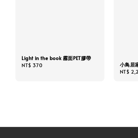
Light in the book 霧面PET膠帶
小鳥居家
Regular
NT$ 370
Regula
NT$ 2,
price
price