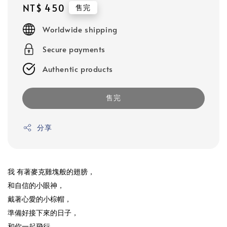
Regular
NT$ 450
售完
price
Worldwide shipping
Secure payments
Authentic products
售完
分享
我 有著麥克雞塊般的翅膀，
和自信的小眼神，
戴著心愛的小棕帽，
準備好接下來的日子，
和你一起飛行。