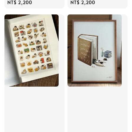
Regular
NT$ 2,200
Regular
NT$ 2,200
price
price