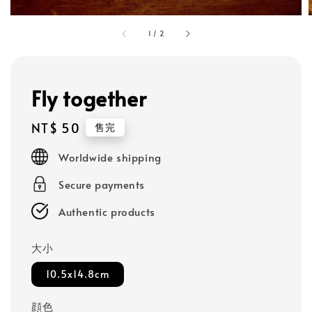
1
/
2
Fly together
Regular
NT$ 50
售完
price
Worldwide shipping
Secure payments
Authentic products
大小
10.5x14.8cm
顔色