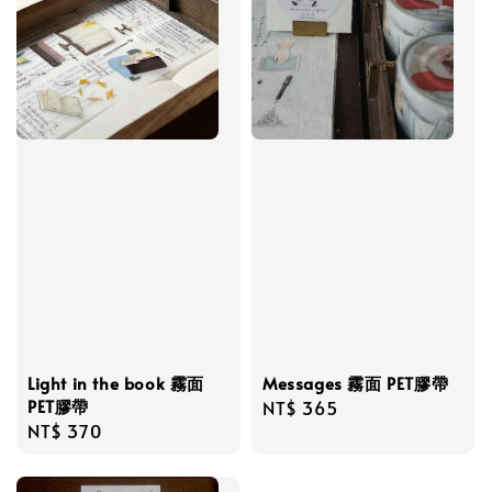
Light in the book 霧面
Messages 霧面 PET膠帶
PET膠帶
Regular
NT$ 365
Regular
NT$ 370
price
price