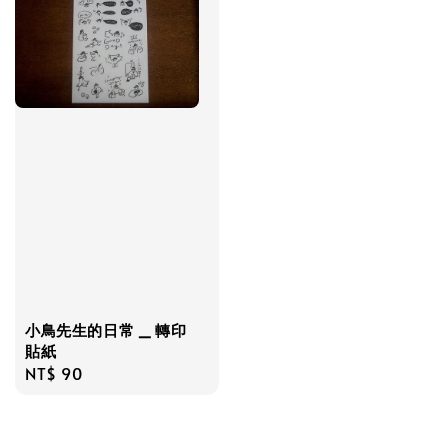
小鳥先生的日常 _ 轉印
貼紙
Regular
NT$ 90
price